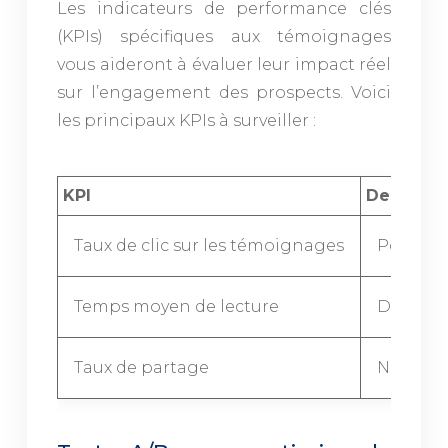
Les indicateurs de performance clés
(KPIs) spécifiques aux témoignages
vous aideront à évaluer leur impact réel
sur l’engagement des prospects. Voici
les principaux KPIs à surveiller :
KPI
Descripti
Taux de clic sur les témoignages
Pourcent
Temps moyen de lecture
Durée mo
Taux de partage
Nombre d