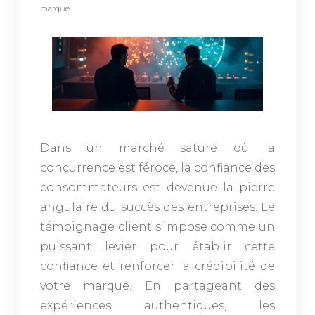
marque
Dans un marché saturé où la
concurrence est féroce, la confiance des
consommateurs est devenue la pierre
angulaire du succès des entreprises. Le
témoignage client s’impose comme un
puissant levier pour établir cette
confiance et renforcer la crédibilité de
votre marque. En partageant des
expériences authentiques, les