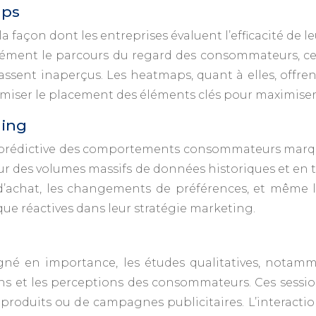
aps
a façon dont les entreprises évaluent l’efficacité de le
sément le parcours du regard des consommateurs, ces
assent inaperçus. Les heatmaps, quant à elles, offre
timiser le placement des éléments clés pour maximise
ning
 prédictive des comportements consommateurs marqu
sur des volumes massifs de données historiques et en
s d’achat, les changements de préférences, et mêm
que réactives dans leur stratégie marketing.
né en importance, les études qualitatives, notamme
ns et les perceptions des consommateurs. Ces sessio
produits ou de campagnes publicitaires. L’interacti