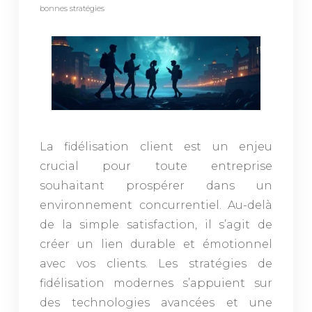
bonnes stratégies
La fidélisation client est un enjeu
crucial pour toute entreprise
souhaitant prospérer dans un
environnement concurrentiel. Au-delà
de la simple satisfaction, il s’agit de
créer un lien durable et émotionnel
avec vos clients. Les stratégies de
fidélisation modernes s’appuient sur
des technologies avancées et une